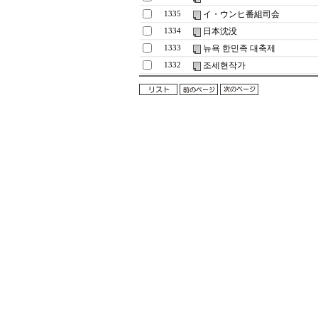
イ・ウンヒ番組司会
1335
日本沈没
1334
뉴욕 한민족 대축제
1333
조세현작가
1332