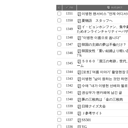
이병헌 팬서비스 "언제 어디서
1351
夏物語 スタッフへ
1350
イ・ビョンホンファン、集中
1349
ためオンラインチャリティーバ
“이병헌 이름으로 쏩니다”
1348
韓国の主婦の夢は不倫だけ？
1347
韓国女性「重い結婚より軽い
1346
7％
５０６０「漢江の奇跡」世代
1345
ーム
[포토] '여름 이야기' 촬영현장
1344
이병헌 "남이 원하는 것만 하면
1343
수애 "내가 이병헌 선배와 멜
1342
권상우가 팬카페에 남긴 글
1341
豚の三枚肉は「金の三枚肉
1340
日韓クイズ大会
1339
Ｊ参考サイト
1338
SS501
1337
YG
1336