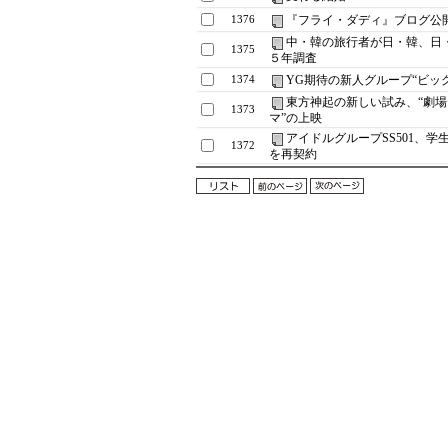
『フライ・ダディ』ブログ公
1376
中・韓の旅行者が日・韓、日
1375
５年調査
YG期待の新人グループ“ビッ
1374
東方神起の新しい試み、“劇
1373
マ”の上映
アイドルグループSS501、学
1372
を再契約