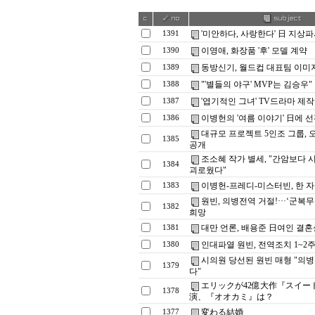
'미안하다, 사랑한다' 日 지상
1391
이영애, 화장품 '후' 모델 계약
1390
동방신기, 월드컵 대표팀 이미
1389
"'별들의 야구' MVP는 김승우"
1388
'엽기적인 그녀' TV드라마 제작
1387
이병헌의 '여름 이야기' 日에 
1386
대규모 프로젝트 5인조 그룹, 
1385
공개
조소혜 작가 별세, "간암보다 
1384
괴로웠다"
이병헌-프레디-미스터빈, 한 
1383
원빈, 의병전역 거절!···‘군복
1382
희망
대만 언론, 배용준 日여인 결혼
1381
인대파열 원빈, 전역조치 1~2
1380
시의원 당선된 원빈 매형 "의
1379
다"
エリックが42億大作『スイー
1378
演、『オオカミ』は？
変わる結婚
1377