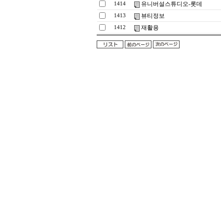
유니버설스튜디오-롯데
1414
뷰티정보
1413
재활용
1412