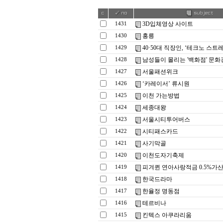
3D입체영상 사이트
1431
홍릉
1430
40·50대 직장인, ‘테크노 스트
1429
남성들이 몰리는 '백화점' 문화
1428
서울패션위크
1427
‘카레이서’ 류시원
1426
이천 가는방법
1425
세종대왕
1424
서울시티투어버스
1423
시티패스카드
1422
사기막골
1421
이천도자기축제
1420
피겨퀸 연아사랑적금 0.5%가
1419
한국드라마
1418
한율정 명동점
1417
테르비나
1416
킨텍스 아쿠라리움
1415