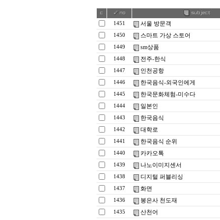
서울 방문객
1451
스마트 가상 스토어
1450
sm상품
1449
전주-한식
1448
인천공항
1447
한국음식-외국인에게
1446
한국문화체험-미수다
1445
일본인
1444
한국음식
1443
대학로
1442
한국음식 순위
1441
카카오톡
1440
나노이미지센서
1439
디지털 퍼블리싱
1438
화면
1437
봉은사 천도재
1436
산천어
1435