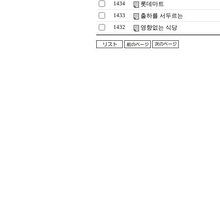
롯데마트
1434
출하를 서두르는
1433
영향없는 식당
1432