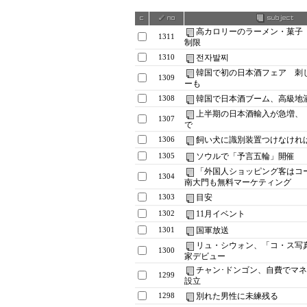
高カロリーのラーメン・菓子
1311
制限
전자발찌
1310
韓国で初の日本酒フェア 刺
1309
ーも
韓国で日本酒ブーム、高級地
1308
上半期の日本酒輸入が急増、
1307
で
飼い犬に識別装置つけなければ過
1306
ソウルで「予言五輪」開催
1305
「外国人ショッピング客はコ
1304
南大門も無料マーケティング
目安
1303
11月イベント
1302
国軍放送
1301
リュ・シウォン、「コ・ス写
1300
家デビュー
チャン･ドンゴン、自費でマ
1299
設立
別れた男性に未練残る
1298