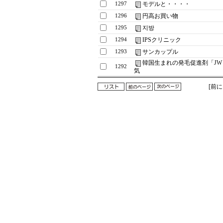
モデルと・・・・
1297
円高お買い物
1296
지방
1295
IPSクリニック
1294
サンカップル
1293
韓国生まれの発毛促進剤「J
1292
気
[前に